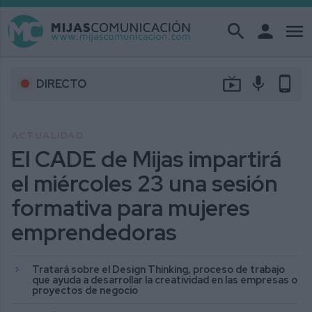
search
person
menu
live_tv
mic
phone_android
DIRECTO
ACTUALIDAD
El CADE de Mijas impartirá
el miércoles 23 una sesión
formativa para mujeres
emprendedoras
Tratará sobre el Design Thinking, proceso de trabajo
que ayuda a desarrollar la creatividad en las empresas o
proyectos de negocio