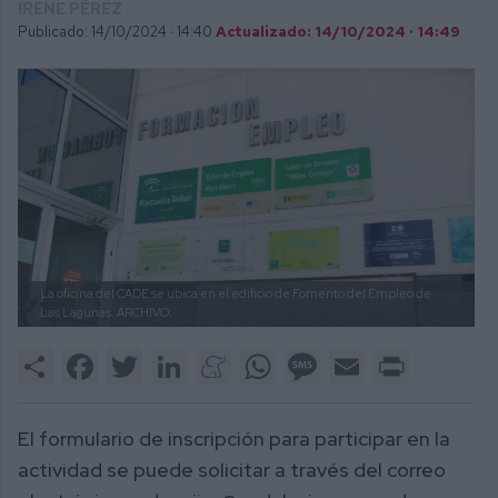
IRENE PÉREZ
Publicado: 14/10/2024 ·
14:40
Actualizado: 14/10/2024 · 14:49
La oficina del CADE se ubica en el edificio de Fomento del Empleo de
Las Lagunas.
ARCHIVO.
Share
Facebook
Twitter
LinkedIn
Meneame
WhatsApp
Message
Email
Print
El formulario de inscripción para participar en la
actividad se puede solicitar a través del correo