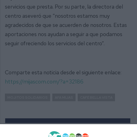
servicios que presta. Por su parte, la directora del
centro aseveró que “nosotros estamos muy
agradecidos de que se acuerden de nosotros. Estas
aportaciones nos ayudan a seguir a que podamos
seguir ofreciendo los servicios del centro”.
Comparte esta noticia desde el siguiente enlace:
https://mijascom.com/?a=32186
MOJITOS SOLIDARIOS
AFA MIJAS
CAFÉ BELLA VISTA