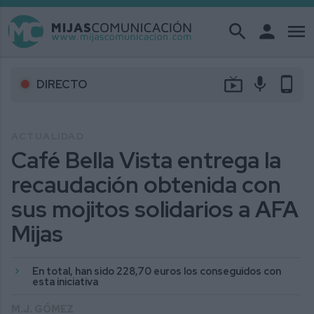
search
person
menu
live_tv
mic
phone_android
DIRECTO
ACTUALIDAD
Café Bella Vista entrega la
recaudación obtenida con
sus mojitos solidarios a AFA
Mijas
En total, han sido 228,70 euros los conseguidos con
esta iniciativa
M.J. GÓMEZ