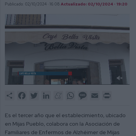
Publicado: 02/10/2024 ·
16:08
Actualizado: 02/10/2024 · 19:20
0
of
Share
Facebook
Twitter
LinkedIn
Meneame
WhatsApp
Message
Email
Print
2
minutes,
9
seconds
Es el tercer año que el establecimiento, ubicado
en Mijas Pueblo, colabora con la Asociación de
Familiares de Enfermos de Alzhéimer de Mijas