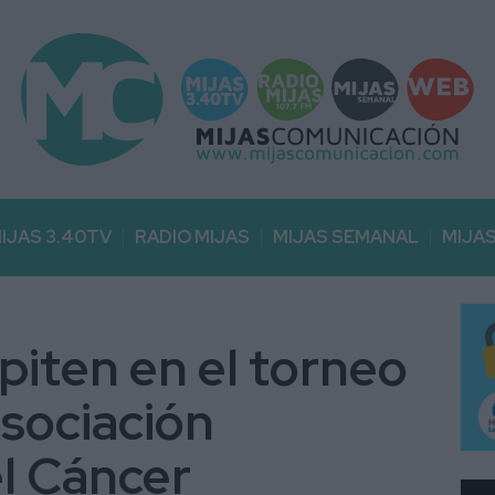
IJAS 3.40TV
RADIO MIJAS
MIJAS SEMANAL
MIJA
iten en el torneo
Asociación
l Cáncer