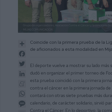
Grupo de organizadores, Asociación Contra el Cáncer y la concejala de
MIJAS COMUNICACIÓN.
Share
Coincide con la primera prueba de la Li
de aficionados a esta modalidad en Mij
Facebook
Twitter
El deporte vuelve a mostrar su lado más so
LinkedIn
dudó en organizar el primer torneo de Foo
esta prueba coincidió con la primera jornad
Meneame
contra el cáncer en la primera jornada de l
WhatsApp
contará con otras siete pruebas más dur
Message
calendario, de carácter solidario, sirvió 
Contra el Cáncer. En lo deportivo, la comp
Email