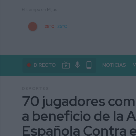
El tiempo en Mijas
28°C
25°C
live_tv
mic
phone_android
DIRECTO
NOTICIAS
M
DEPORTES
70 jugadores comp
a beneficio de la 
Española Contra e