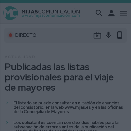
search
person
menu
live_tv
mic
phone_android
DIRECTO
ACTUALIDAD
Publicadas las listas
provisionales para el viaje
de mayores
El listado se puede consultar en el tablón de anuncios
del consistorio, en la web www.mijas.es y en las oficinas
de la Concejalía de Mayores
Los solicitantes cuentan con diez días hábiles para la
subsanación de errores antes de la publicación del