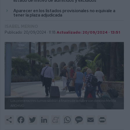
listado definitivo de admitidos y excluidos
Aparecer en los listados provisionales no equivale a
tener la plaza adjudicada
ISABEL MERINO
Publicado: 20/09/2024 ·
11:18
Actualizado: 20/09/2024 · 13:51
Los primeros tres turnos saldrán a finales de octubre con destino Melilla.
ARCHIVO
Share
Facebook
Twitter
LinkedIn
Meneame
WhatsApp
Message
Email
Print