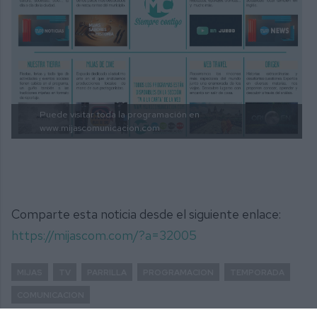
Puede visitar toda la programación en
www.mijascomunicacion.com
Comparte esta noticia desde el siguiente enlace:
https://mijascom.com/?a=32005
MIJAS
TV
PARRILLA
PROGRAMACION
TEMPORADA
COMUNICACION