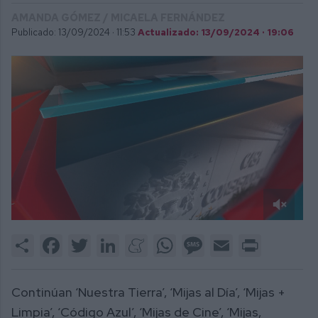
AMANDA GÓMEZ / MICAELA FERNÁNDEZ
Publicado: 13/09/2024 ·
11:53
Actualizado: 13/09/2024 · 19:06
0
of
Share
Facebook
Twitter
LinkedIn
Meneame
WhatsApp
Message
Email
Print
1
minute,
44
seconds
Continúan ‘Nuestra Tierra’, ‘Mijas al Día’, ‘Mijas +
Limpia’, ‘Código Azul’, ‘Mijas de Cine’, ‘Mijas,