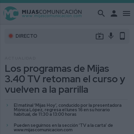
search
person
menu
live_tv
mic
phone_android
DIRECTO
ACTUALIDAD
Los programas de Mijas
3.40 TV retoman el curso y
vuelven a la parrilla
El matinal ‘Mijas Hoy’, conducido por la presentadora
Mónica López, regresa el lunes 16 en su horario
habitual, de 11:30 a 13:00 horas
Pueden seguirnos en la sección ‘TV a la carta’ de
www.mijascomunicacion.com