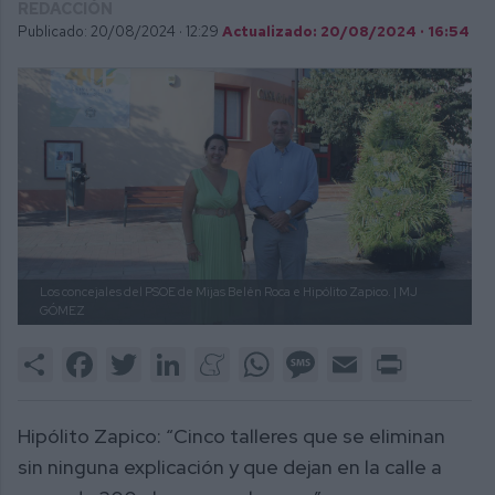
REDACCIÓN
Publicado: 20/08/2024 ·
12:29
Actualizado: 20/08/2024 · 16:54
Los concejales del PSOE de Mijas Belén Roca e Hipólito Zapico.
| MJ
GÓMEZ
Share
Facebook
Twitter
LinkedIn
Meneame
WhatsApp
Message
Email
Print
Hipólito Zapico: “Cinco talleres que se eliminan
sin ninguna explicación y que dejan en la calle a