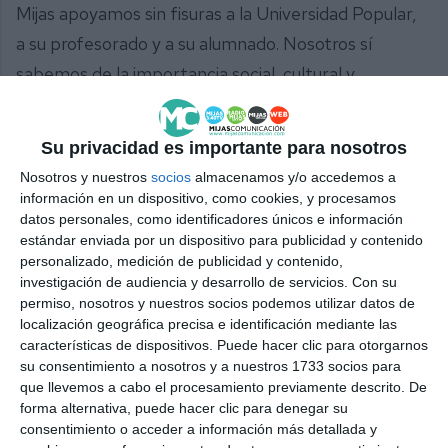
Mijas apoyamos sin fisuras a la Universidad Popular,
a su profesorado y a su alumnado. Nosotros sí
sabemos de la importancia social, cultural y
formativa que tiene la UP y nos opondremos a
cualquier intento de desmantelamiento”.
Su privacidad es importante para nosotros
Nosotros y nuestros
socios
almacenamos y/o accedemos a
Comparte esta noticia desde el siguiente enlace:
información en un dispositivo, como cookies, y procesamos
https://mijascom.com/?a=31789
datos personales, como identificadores únicos e información
estándar enviada por un dispositivo para publicidad y contenido
personalizado, medición de publicidad y contenido,
MIJAS
PSOE
UP
investigación de audiencia y desarrollo de servicios.
Con su
permiso, nosotros y nuestros socios podemos utilizar datos de
localización geográfica precisa e identificación mediante las
características de dispositivos. Puede hacer clic para otorgarnos
su consentimiento a nosotros y a nuestros 1733 socios para
que llevemos a cabo el procesamiento previamente descrito. De
forma alternativa, puede hacer clic para denegar su
consentimiento o acceder a información más detallada y