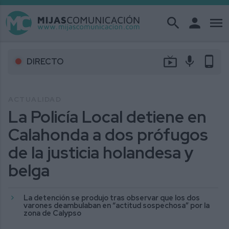
search
person
menu
live_tv
mic
phone_android
DIRECTO
ACTUALIDAD
La Policía Local detiene en
Calahonda a dos prófugos
de la justicia holandesa y
belga
La detención se produjo tras observar que los dos
varones deambulaban en “actitud sospechosa” por la
zona de Calypso