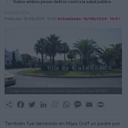
Sobre ambos pesan delitos contra la salud pública
REDACCIÓN
Publicado: 19/08/2024 ·
10:50
Actualizado: 19/08/2024 · 10:51
Imagen de la zona de la urbanización Calahonda en Mijas.
ARCHIVO.
Share
Facebook
Twitter
LinkedIn
Meneame
WhatsApp
Message
Email
Print
También fue detenido en Mijas Golf un padre por