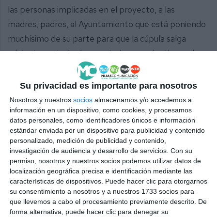
las personas implicadas en el proyecto, a las
madres, padres, al Ayuntamiento que está poniendo
muchísimo de su parte para que la cúpula salga
adelante y a todas las asociaciones, colectivos, a los
negocios que han puesto sus huchas para colaborar
económicamente con el proyecto y a todas las
Su privacidad es importante para nosotros
personas que nos apoyan en su día a día también”,
Nosotros y nuestros
socios
almacenamos y/o accedemos a
afirmó Fernández.
información en un dispositivo, como cookies, y procesamos
datos personales, como identificadores únicos e información
estándar enviada por un dispositivo para publicidad y contenido
Comparte esta noticia desde el siguiente enlace:
personalizado, medición de publicidad y contenido,
https://mijascom.com/?a=31765
investigación de audiencia y desarrollo de servicios.
Con su
permiso, nosotros y nuestros socios podemos utilizar datos de
localización geográfica precisa e identificación mediante las
MIJAS
GRUPO PARROQUIAL
características de dispositivos. Puede hacer clic para otorgarnos
su consentimiento a nosotros y a nuestros 1733 socios para
que llevemos a cabo el procesamiento previamente descrito. De
forma alternativa, puede hacer clic para denegar su