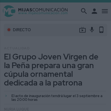
search
person
menu
live_tv
mic
phone_android
DIRECTO
ACTUALIDAD
El Grupo Joven Virgen de
la Peña prepara una gran
cúpula ornamental
dedicada a la patrona
El acto de inauguración tendrá lugar el 3 septiembre a
las 20:00 horas
NURIA LUQUE