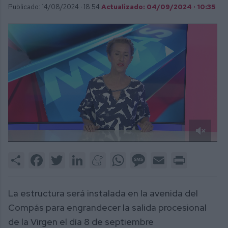
Publicado: 14/08/2024 ·
18:54
Actualizado: 04/09/2024 · 10:35
0
of
Share
Facebook
Twitter
LinkedIn
Meneame
WhatsApp
Message
Email
Print
2
minutes,
54
seconds
La estructura será instalada en la avenida del
Compás para engrandecer la salida procesional
de la Virgen el día 8 de septiembre