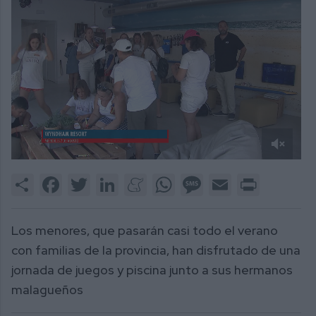
0
of
Share
Facebook
Twitter
LinkedIn
Meneame
WhatsApp
Message
Email
Print
2
minutes,
16
seconds
Los menores, que pasarán casi todo el verano
con familias de la provincia, han disfrutado de una
jornada de juegos y piscina junto a sus hermanos
malagueños