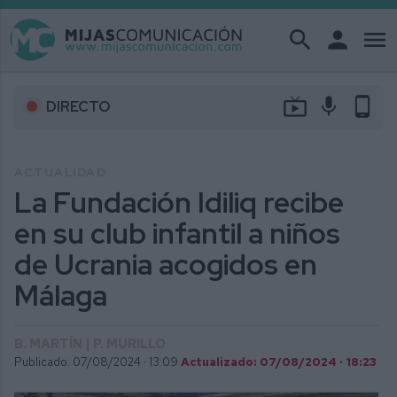
search
person
menu
live_tv
mic
phone_android
DIRECTO
ACTUALIDAD
La Fundación Idiliq recibe
en su club infantil a niños
de Ucrania acogidos en
Málaga
B. MARTÍN | P. MURILLO
Publicado: 07/08/2024 ·
13:09
Actualizado: 07/08/2024 · 18:23