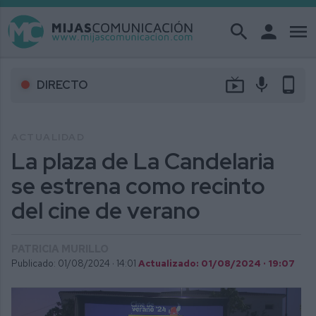
search
person
menu
live_tv
mic
phone_android
DIRECTO
ACTUALIDAD
La plaza de La Candelaria
se estrena como recinto
del cine de verano
PATRICIA MURILLO
Publicado: 01/08/2024 ·
14:01
Actualizado: 01/08/2024 · 19:07