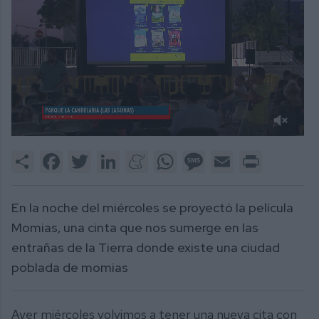
0
of
Share
Facebook
Twitter
LinkedIn
Meneame
WhatsApp
Message
Email
Print
2
minutes,
14
seconds
En la noche del miércoles se proyectó la película
Momias, una cinta que nos sumerge en las
entrañas de la Tierra donde existe una ciudad
poblada de momias
Ayer miércoles volvimos a tener una nueva cita con