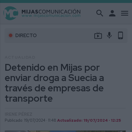
search
person
menu
live_tv
mic
phone_android
DIRECTO
ACTUALIDAD
Detenido en Mijas por
enviar droga a Suecia a
través de empresas de
transporte
IRENE PÉREZ
Publicado: 19/07/2024 ·
11:48
Actualizado: 19/07/2024 · 12:25