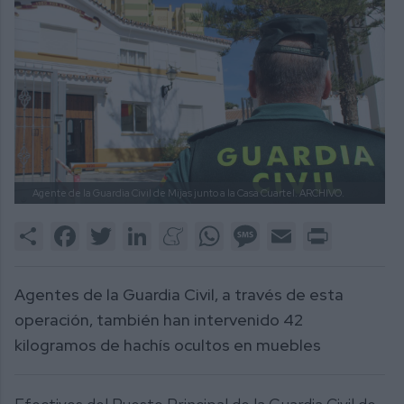
Agente de la Guardia Civil de Mijas junto a la Casa Cuartel.
ARCHIVO.
Share
Facebook
Twitter
LinkedIn
Meneame
WhatsApp
Message
Email
Print
Agentes de la Guardia Civil, a través de esta
operación, también han intervenido 42
kilogramos de hachís ocultos en muebles