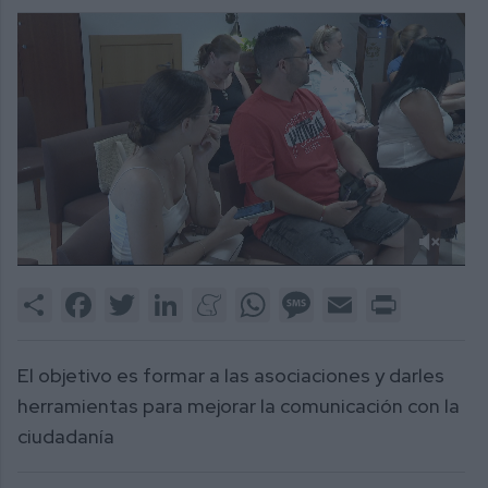
0
of
Share
Facebook
Twitter
LinkedIn
Meneame
WhatsApp
Message
Email
Print
1
minute,
40
seconds
El objetivo es formar a las asociaciones y darles
herramientas para mejorar la comunicación con la
ciudadanía