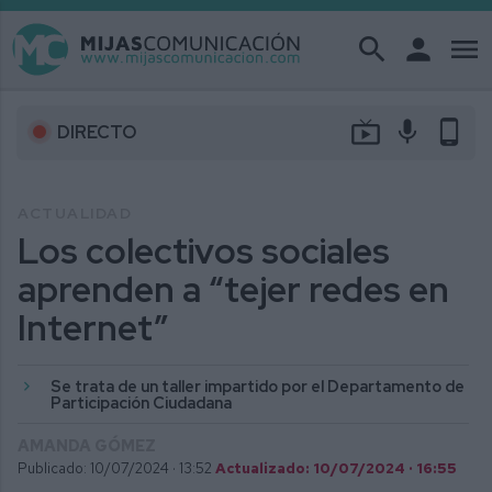
search
person
menu
live_tv
mic
phone_android
DIRECTO
ACTUALIDAD
Los colectivos sociales
aprenden a “tejer redes en
Internet”
Se trata de un taller impartido por el Departamento de
Participación Ciudadana
AMANDA GÓMEZ
Publicado: 10/07/2024 ·
13:52
Actualizado: 10/07/2024 · 16:55