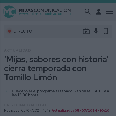
search
person
menu
live_tv
mic
phone_android
DIRECTO
ACTUALIDAD
‘Mijas, sabores con historia’
cierra temporada con
Tomillo Limón
Pueden ver el programa el sábado 6 en Mijas 3.40 TV a
las 13:00 horas
CRISTÓBAL GALLEGO
Publicado: 05/07/2024 ·
10:19
Actualizado: 05/07/2024 · 10:20