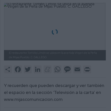
El restaurante Tomillo Limón se ubica en la avenida Virgen de la Peña
de Mijas Pueblo.
C. GALLEGO
Share
Facebook
Twitter
LinkedIn
Meneame
WhatsApp
Message
Email
Print
Y recuerden que pueden descargar y ver también
el espacio en la sección ‘Televisión a la carta’ en
www.mijascomunicacion.com