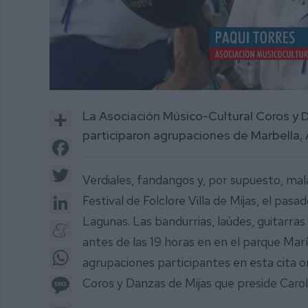
0
of
Share
La Asociación Músico-Cultural Coros y Da
2
minutes,
participaron agrupaciones de Marbella, A
54
Facebook
seconds
Volume
0%
Twitter
Verdiales, fandangos y, por supuesto, mal
LinkedIn
Festival de Folclore Villa de Mijas, el pa
Lagunas. Las bandurrias, laúdes, guitarr
Meneame
antes de las 19 horas en en el parque Mar
WhatsApp
agrupaciones participantes en esta cita o
Message
Coros y Danzas de Mijas que preside Carol
Email