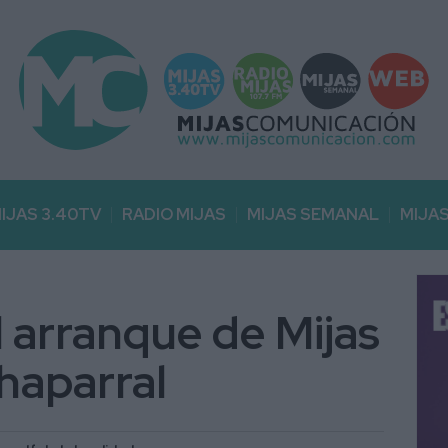
IJAS 3.40TV
RADIO MIJAS
MIJAS SEMANAL
MIJA
l arranque de Mijas
haparral