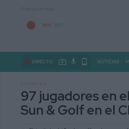
El tiempo en Mijas
32°C
32°C
live_tv
mic
phone_android
DIRECTO
NOTICIAS
M
DEPORTES
97 jugadores en e
Sun & Golf en el C