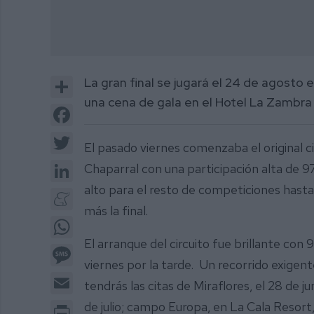
Share
La gran final se jugará el 24 de agosto 
una cena de gala en el Hotel La Zambra
Facebook
Twitter
El pasado viernes comenzaba el original ci
LinkedIn
Chaparral con una participación alta de 97
alto para el resto de competiciones hasta
Meneame
más la final.
WhatsApp
El arranque del circuito fue brillante con
Message
viernes por la tarde. Un recorrido exigen
Email
tendrás las citas de Miraflores, el 28 de jun
Print
de julio; campo Europa, en La Cala Resort, 