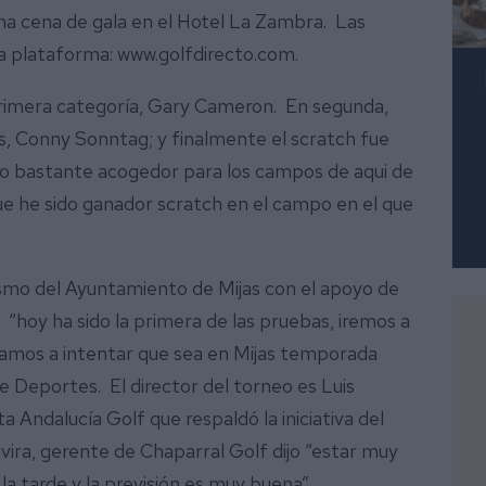
una cena de gala en el Hotel La Zambra. Las
 la plataforma: www.golfdirecto.com.
primera categoría, Gary Cameron. En segunda,
s, Conny Sonntag; y finalmente el scratch fue
uito bastante acogedor para los campos de aqui de
ue he sido ganador scratch en el campo en el que
rismo del Ayuntamiento de Mijas con el apoyo de
 “hoy ha sido la primera de las pruebas, iremos a
vamos a intentar que sea en Mijas temporada
e Deportes. El director del torneo es Luis
a Andalucía Golf que respaldó la iniciativa del
ra, gerente de Chaparral Golf dijo “estar muy
a tarde y la previsión es muy buena”.