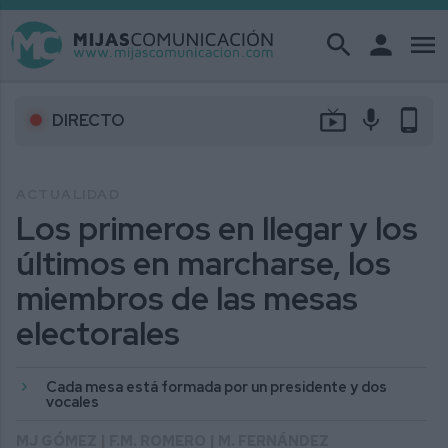
search
person
menu
live_tv
mic
phone_android
DIRECTO
ACTUALIDAD
Los primeros en llegar y los
últimos en marcharse, los
miembros de las mesas
electorales
Cada mesa está formada por un presidente y dos
vocales
MJ GÓMEZ | F.M. ROMERO | M. FERNÁNDEZ