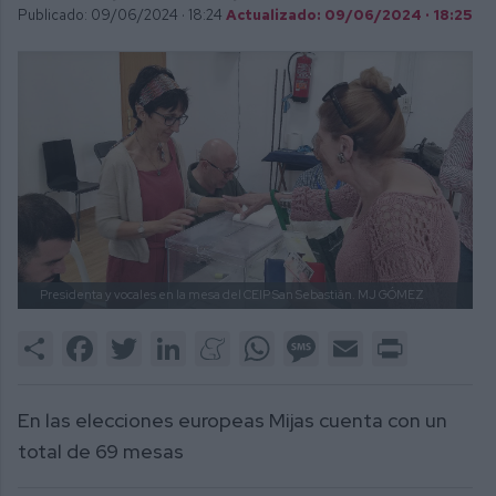
Publicado: 09/06/2024 ·
18:24
Actualizado: 09/06/2024 · 18:25
Presidenta y vocales en la mesa del CEIP San Sebastián.
MJ GÓMEZ
Share
Facebook
Twitter
LinkedIn
Meneame
WhatsApp
Message
Email
Print
En las elecciones europeas Mijas cuenta con un
total de 69 mesas