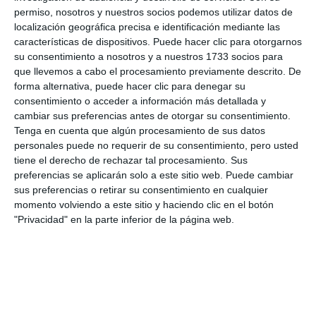
permiso, nosotros y nuestros socios podemos utilizar datos de
localización geográfica precisa e identificación mediante las
características de dispositivos. Puede hacer clic para otorgarnos
su consentimiento a nosotros y a nuestros 1733 socios para
que llevemos a cabo el procesamiento previamente descrito. De
forma alternativa, puede hacer clic para denegar su
Miembros de una de las mesas electorales instaladas hoy en
consentimiento o acceder a información más detallada y
el Cortijo Don Elías.
F. M. ROMERO
cambiar sus preferencias antes de otorgar su consentimiento.
Tenga en cuenta que algún procesamiento de sus datos
personales puede no requerir de su consentimiento, pero usted
tiene el derecho de rechazar tal procesamiento. Sus
preferencias se aplicarán solo a este sitio web. Puede cambiar
Comparte esta noticia desde el siguiente enlace:
sus preferencias o retirar su consentimiento en cualquier
momento volviendo a este sitio y haciendo clic en el botón
https://mijascom.com/?a=31071
"Privacidad" en la parte inferior de la página web.
ELECCIONES EUROPEAS
MESAS ELECTORALES
MIEMBROS