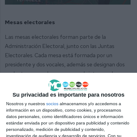
Mesas electorales
Las mesas electorales forman parte de la
Administración Electoral, junto con las Juntas
Electorales. Cada mesa está formada por un
presidente y dos vocales, además se designan dos
suplentes por cada persona que la integran, lo que
hace un total de nueve personas por cada una. A la
mesa electoral le corresponde presidir el acto de la
Su privacidad es importante para nosotros
votación, controlar su desarrollo y, por último,
Nosotros y nuestros
socios
almacenamos y/o accedemos a
realizar el recuento y el escrutinio.
información en un dispositivo, como cookies, y procesamos
datos personales, como identificadores únicos e información
estándar enviada por un dispositivo para publicidad y contenido
personalizado, medición de publicidad y contenido,
investigación de audiencia y desarrollo de servicios.
Con su