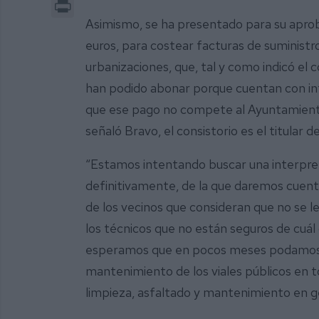
Print
Asimismo, se ha presentado para su aprob
euros, para costear facturas de suministr
urbanizaciones, que, tal y como indicó el 
han podido abonar porque cuentan con in
que ese pago no compete al Ayuntamiento,
señaló Bravo, el consistorio es el titular 
“Estamos intentando buscar una interpreta
definitivamente, de la que daremos cuenta
de los vecinos que consideran que no se l
los técnicos que no están seguros de cuál 
esperamos que en pocos meses podamos te
mantenimiento de los viales públicos en t
limpieza, asfaltado y mantenimiento en g