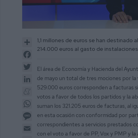
0
of
Share
1,1 millones de euros se han destinado 
2
minutes,
214.000 euros al gasto de instalaciones 
21
Facebook
seconds
Volume
0%
Twitter
El área de Economía y Hacienda del Ayunt
LinkedIn
de mayo un total de tres mociones por la v
529.000 euros corresponden a facturas si
Meneame
votos a favor de todos los partidos y la a
WhatsApp
suman los 321.205 euros de facturas, al ig
Message
en esta ocasión con conformidad por part
correspondientes a servicios prestados
Email
con el voto a favor de PP, Vox y PMP y l