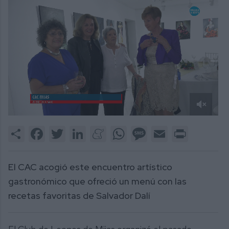
0
of
Share
Facebook
Twitter
LinkedIn
Meneame
WhatsApp
Message
Email
Print
1
minute,
40
seconds
El CAC acogió este encuentro artístico
gastronómico que ofreció un menú con las
recetas favoritas de Salvador Dalí