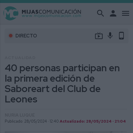
search
person
menu
live_tv
mic
phone_android
DIRECTO
ACTUALIDAD
40 personas participan en
la primera edición de
Saboreart del Club de
Leones
NURIA LUQUE
Publicado: 28/05/2024 ·
12:40
Actualizado: 28/05/2024 · 21:04