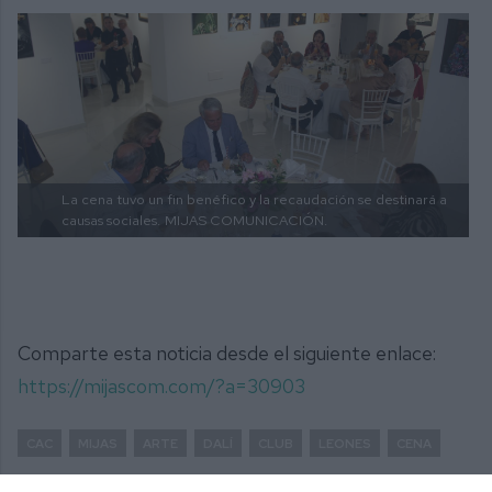
La cena tuvo un fin benéfico y la recaudación se destinará a
causas sociales.
MIJAS COMUNICACIÓN.
Comparte esta noticia desde el siguiente enlace:
https://mijascom.com/?a=30903
CAC
MIJAS
ARTE
DALÍ
CLUB
LEONES
CENA