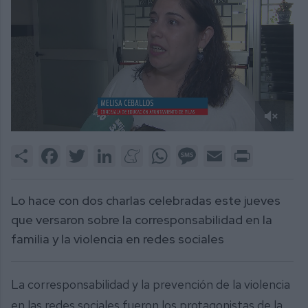
0
of
Share
Facebook
Twitter
LinkedIn
Meneame
WhatsApp
Message
Email
Print
2
minutes,
16
seconds
Lo hace con dos charlas celebradas este jueves
que versaron sobre la corresponsabilidad en la
familia y la violencia en redes sociales
La corresponsabilidad y la prevención de la violencia
en las redes sociales fueron los protagonistas de la