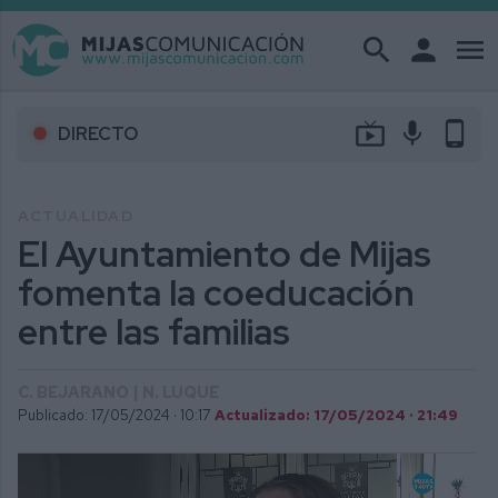
search
person
menu
live_tv
mic
phone_android
DIRECTO
ACTUALIDAD
El Ayuntamiento de Mijas
fomenta la coeducación
entre las familias
C. BEJARANO | N. LUQUE
Publicado: 17/05/2024 ·
10:17
Actualizado: 17/05/2024 · 21:49