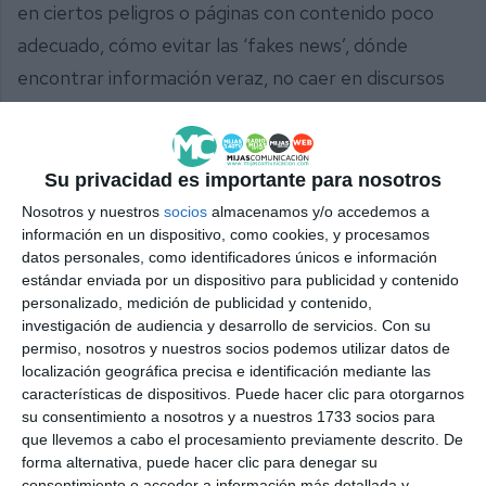
en ciertos peligros o páginas con contenido poco
adecuado, cómo evitar las ‘fakes news’, dónde
encontrar información veraz, no caer en discursos
de odio, entre otras cosas. “Es importante mirar
hacia delante pero también hacia atrás para darnos
cuenta del camino andado y saber que estamos en
Su privacidad es importante para nosotros
el camino correcto”, concluyó Vélez.
Nosotros y nuestros
socios
almacenamos y/o accedemos a
información en un dispositivo, como cookies, y procesamos
Comparte esta noticia desde el siguiente enlace:
datos personales, como identificadores únicos e información
estándar enviada por un dispositivo para publicidad y contenido
https://mijascom.com/?a=30802
personalizado, medición de publicidad y contenido,
investigación de audiencia y desarrollo de servicios.
Con su
permiso, nosotros y nuestros socios podemos utilizar datos de
COEDUCACIÓN
FAMILIAS
MIJAS
localización geográfica precisa e identificación mediante las
características de dispositivos. Puede hacer clic para otorgarnos
su consentimiento a nosotros y a nuestros 1733 socios para
que llevemos a cabo el procesamiento previamente descrito. De
forma alternativa, puede hacer clic para denegar su
consentimiento o acceder a información más detallada y