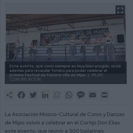
Este evento, que como siempre es muy bien acogido, sirvió
además para recaudar fondos para poder celebrar el
próximo Festival de Folclore Villa de Mijas. |
MIJAS
COMUNICACIÓN
Share
Facebook
Twitter
LinkedIn
Meneame
WhatsApp
Message
Email
Print
La Asociación Músico-Cultural de Coros y Danzas
de Mijas volvió a celebrar en el Cortijo Don Elías
este evento, que reunió a 500 bailarines