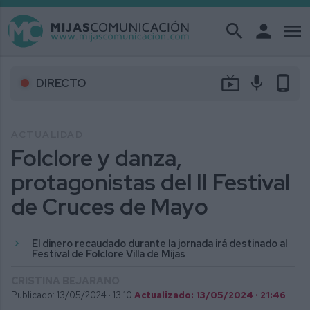
search
person
menu
live_tv
mic
phone_android
DIRECTO
ACTUALIDAD
Folclore y danza,
protagonistas del II Festival
de Cruces de Mayo
El dinero recaudado durante la jornada irá destinado al
Festival de Folclore Villa de Mijas
CRISTINA BEJARANO
Publicado: 13/05/2024 ·
13:10
Actualizado: 13/05/2024 · 21:46