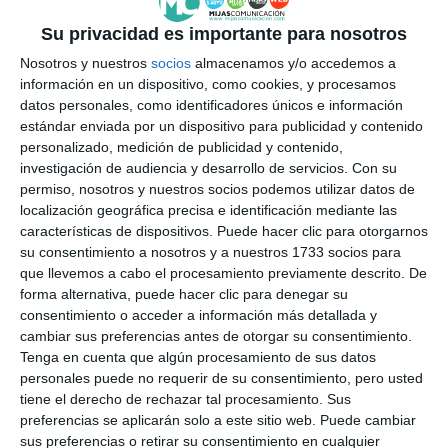
Su privacidad es importante para nosotros
Nosotros y nuestros
socios
almacenamos y/o accedemos a
Más de 15 grupos de baile se subieron al escenario. |
MIJAS
COMUNICACIÓN
información en un dispositivo, como cookies, y procesamos
datos personales, como identificadores únicos e información
estándar enviada por un dispositivo para publicidad y contenido
personalizado, medición de publicidad y contenido,
A este Festival de Cruz de Mayo también acudieron
investigación de audiencia y desarrollo de servicios.
Con su
otros miembros de la corporación que mostraron su
permiso, nosotros y nuestros socios podemos utilizar datos de
localización geográfica precisa e identificación mediante las
apoyo a las tradiciones. El concejal del PSOE de
características de dispositivos. Puede hacer clic para otorgarnos
Mijas Josele González expresó que estaba “muy
su consentimiento a nosotros y a nuestros 1733 socios para
contento de que se haya llevado a cabo esta
que llevemos a cabo el procesamiento previamente descrito. De
forma alternativa, puede hacer clic para denegar su
segunda edición y de que la respuesta haya sido
consentimiento o acceder a información más detallada y
también muy importante por parte de toda la
cambiar sus preferencias antes de otorgar su consentimiento.
Tenga en cuenta que algún procesamiento de sus datos
familia de la UP y de la cultura mijeña, que es quien
personales puede no requerir de su consentimiento, pero usted
nutre esta serie de eventos”. Si quieren ver cómo
tiene el derecho de rechazar tal procesamiento. Sus
preferencias se aplicarán solo a este sitio web. Puede cambiar
fue parte de este día no se pierdan en los próximos
sus preferencias o retirar su consentimiento en cualquier