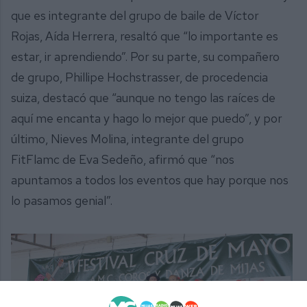
que es integrante del grupo de baile de Víctor
Rojas, Aída Herrera, resaltó que “lo importante es
estar, ir aprendiendo”. Por su parte, su compañero
de grupo, Phillipe Hochstrasser, de procedencia
suiza, destacó que “aunque no tengo las raíces de
aquí me encanta y hago lo mejor que puedo”, y por
último, Nieves Molina, integrante del grupo
FitFlamc de Eva Sedeño, afirmó que “nos
apuntamos a todos los eventos que hay porque nos
lo pasamos genial”.