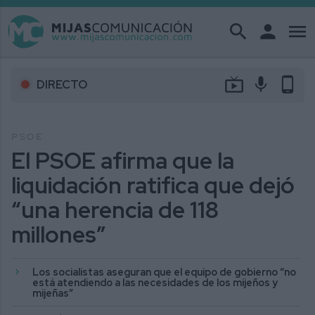
search
person
menu
live_tv
mic
phone_android
DIRECTO
PSOE
El PSOE afirma que la
liquidación ratifica que dejó
“una herencia de 118
millones”
Los socialistas aseguran que el equipo de gobierno “no
está atendiendo a las necesidades de los mijeños y
mijeñas”