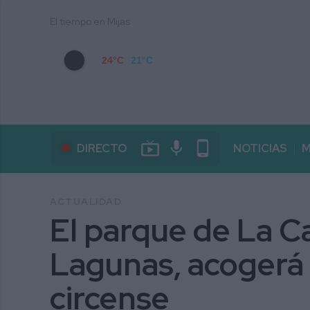
El tiempo en Mijas
24°C
21°C
live_tv
mic
phone_android
DIRECTO
NOTICIAS
M
ACTUALIDAD
El parque de La C
Lagunas, acogerá
circense