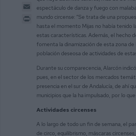
Email
espectáculo de danza y fuego con malabar
Print
mundo circense: “Se trata de una propuest
hasta el momento Mijas no había tenido la
estas características. Además, el hecho de
fomenta la dinamización de esta zona de
población deseosa de actividades de estas 
Durante su comparecencia, Alarcón indicó
pues, en el sector de los mercados temáti
presencia en el sur de Andalucía, de ahí q
municipios que la ha impulsado, por lo que
Actividades circenses
A lo largo de todo un fin de semana, el pa
de circo, equilibrismo, máscaras circenses,