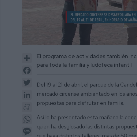
0
of
Share
El programa de actividades también inc
1
minute,
para toda la familia y ludoteca infantil
53
Facebook
seconds
Volume
0%
Twitter
Del 19 al 21 de abril, el parque de la Can
LinkedIn
mercado circense ambientado en los años 2
propuestas para disfrutar en familia.
Meneame
WhatsApp
Así lo ha presentado esta mañana la conce
quien ha desglosado las distintas propuesta
Message
que haya distintos talleres, más de 50 mes