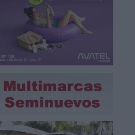
taora María del Carmen Corpas ofreció lo mejor de su repertorio
| M.C.