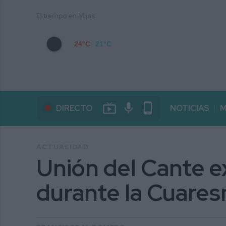
El tiempo en Mijas
24°C
21°C
live_tv
mic
phone_android
DIRECTO
NOTICIAS
M
ACTUALIDAD
Unión del Cante ex
durante la Cuare