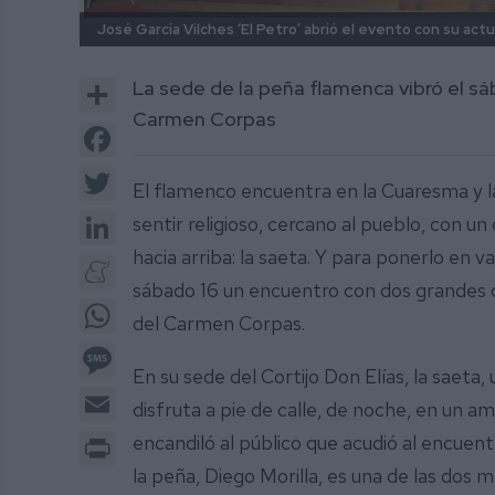
José García Vilches ‘El Petro’ abrió el evento con su act
Share
La sede de la peña flamenca vibró el sá
Carmen Corpas
Facebook
Twitter
El flamenco encuentra en la Cuaresma y l
LinkedIn
sentir religioso, cercano al pueblo, con u
hacia arriba: la saeta. Y para ponerlo en 
Meneame
sábado 16 un encuentro con dos grandes ca
WhatsApp
del Carmen Corpas.
Message
En su sede del Cortijo Don Elías, la saeta,
Email
disfruta a pie de calle, de noche, en un a
Print
encandiló al público que acudió al encuen
la peña, Diego Morilla, es una de las dos 