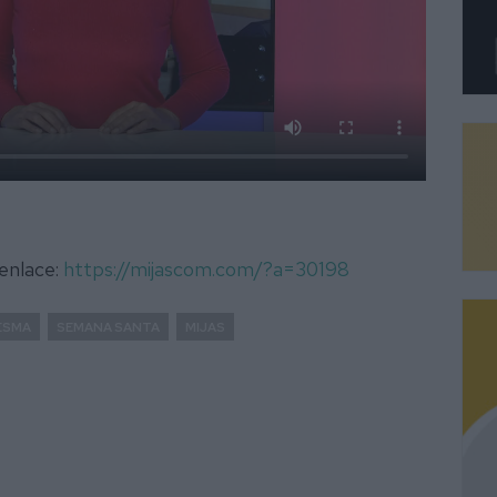
 enlace:
https://mijascom.com/?a=30198
ESMA
SEMANA SANTA
MIJAS