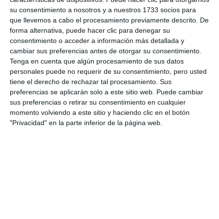
su consentimiento a nosotros y a nuestros 1733 socios para
Comparte esta noticia desde el siguiente enlace:
que llevemos a cabo el procesamiento previamente descrito. De
forma alternativa, puede hacer clic para denegar su
https://mijascom.com/?a=30022
consentimiento o acceder a información más detallada y
cambiar sus preferencias antes de otorgar su consentimiento.
AGENDA OCIO
CULTURA
ARTE
FOTOGRAFÍA
Tenga en cuenta que algún procesamiento de sus datos
personales puede no requerir de su consentimiento, pero usted
TEATRO MANUEL ESPAÑA
tiene el derecho de rechazar tal procesamiento. Sus
preferencias se aplicarán solo a este sitio web. Puede cambiar
sus preferencias o retirar su consentimiento en cualquier
momento volviendo a este sitio y haciendo clic en el botón
"Privacidad" en la parte inferior de la página web.