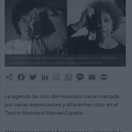
Entre las propuestas de ocio está la nueva exposición en la Casa Museo
en honor a la artista Charlotte Gordon
MIJAS COMUNICACIÓN
Share
Facebook
Twitter
LinkedIn
Meneame
WhatsApp
Message
Email
Print
La agenda de ocio del municipio viene marcada
por varias exposiciones y diferentes citas en el
Teatro Municipal Manuel España