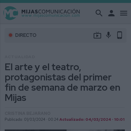
search
person
menu
live_tv
mic
phone_android
DIRECTO
ACTUALIDAD
El arte y el teatro,
protagonistas del primer
fin de semana de marzo en
Mijas
CRISTINA BEJARANO
Publicado: 01/03/2024 ·
00:24
Actualizado: 04/03/2024 · 10:01