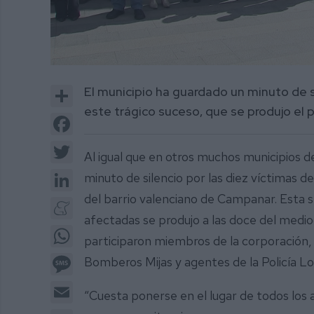
0
of
Share
El municipio ha guardado un minuto de s
2
minutes,
este trágico suceso, que se produjo el 
33
Facebook
seconds
Volume
0%
Twitter
Al igual que en otros muchos municipios d
LinkedIn
minuto de silencio por las diez víctimas de
del barrio valenciano de Campanar. Esta se
Meneame
afectadas se produjo a las doce del mediodí
WhatsApp
participaron miembros de la corporación, 
Message
Bomberos Mijas y agentes de la Policía Lo
Email
“Cuesta ponerse en el lugar de todos los 