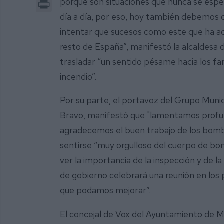
Print
porque son situaciones que nunca se espe
día a día, por eso, hoy también debemos d
intentar que sucesos como este que ha aco
resto de España”, manifestó la alcaldesa 
trasladar “un sentido pésame hacia los fam
incendio”.
Por su parte, el portavoz del Grupo Muni
Bravo, manifestó que "lamentamos profun
agradecemos el buen trabajo de los bomber
sentirse “muy orgulloso del cuerpo de bo
ver la importancia de la inspección y de l
de gobierno celebrará una reunión en los 
que podamos mejorar”.
El concejal de Vox del Ayuntamiento de Mi