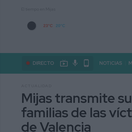
El tiempo en Mijas
23°C
20°C
live_tv
mic
phone_android
DIRECTO
NOTICIAS
M
ACTUALIDAD
Mijas transmite s
familias de las ví
de Valencia