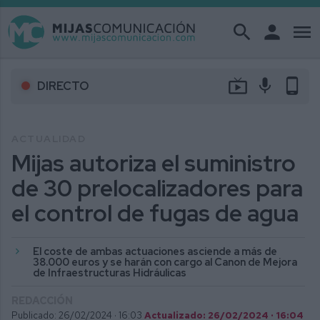
search
person
menu
live_tv
mic
phone_android
DIRECTO
ACTUALIDAD
Mijas autoriza el suministro
de 30 prelocalizadores para
el control de fugas de agua
El coste de ambas actuaciones asciende a más de
38.000 euros y se harán con cargo al Canon de Mejora
de Infraestructuras Hidráulicas
REDACCIÓN
Publicado: 26/02/2024 ·
16:03
Actualizado: 26/02/2024 · 16:04