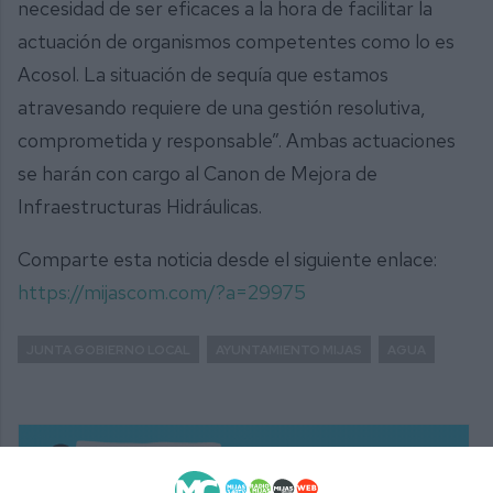
necesidad de ser eficaces a la hora de facilitar la
actuación de organismos competentes como lo es
Acosol. La situación de sequía que estamos
atravesando requiere de una gestión resolutiva,
comprometida y responsable”. Ambas actuaciones
se harán con cargo al Canon de Mejora de
Infraestructuras Hidráulicas.
Comparte esta noticia desde el siguiente enlace:
https://mijascom.com/?a=29975
JUNTA GOBIERNO LOCAL
AYUNTAMIENTO MIJAS
AGUA