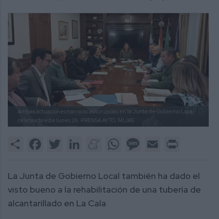
Ambas actuaciones han sido autorizadas en la Junta de Gobierno Local
celebrada este lunes 26.
PRENSA AYTO. MIJAS
Share
Facebook
Twitter
LinkedIn
Meneame
WhatsApp
Message
Email
Print
La Junta de Gobierno Local también ha dado el
visto bueno a la rehabilitación de una tubería de
alcantarillado en La Cala