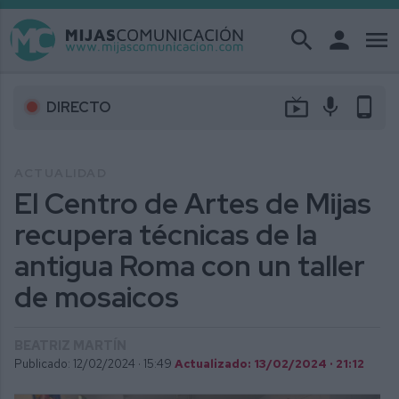
search
person
menu
live_tv
mic
phone_android
DIRECTO
ACTUALIDAD
El Centro de Artes de Mijas
recupera técnicas de la
antigua Roma con un taller
de mosaicos
BEATRIZ MARTÍN
Publicado: 12/02/2024 ·
15:49
Actualizado: 13/02/2024 · 21:12