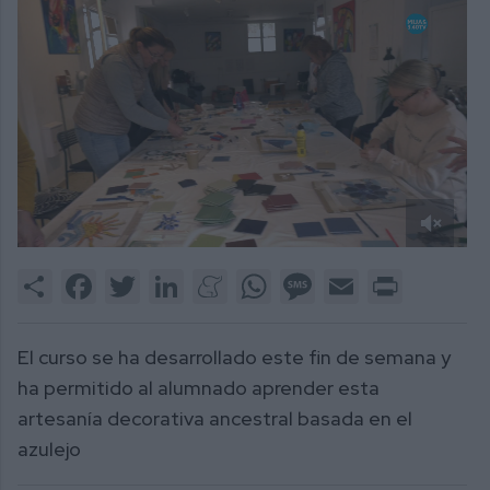
0
of
Share
Facebook
Twitter
LinkedIn
Meneame
WhatsApp
Message
Email
Print
2
minutes,
8
seconds
El curso se ha desarrollado este fin de semana y
ha permitido al alumnado aprender esta
artesanía decorativa ancestral basada en el
azulejo