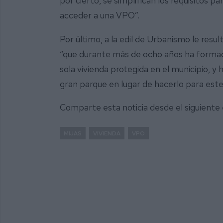
por cierto, se simplifican los requisitos 
acceder a una VPO”.
Por último, a la edil de Urbanismo le resul
“que durante más de ocho años ha formad
sola vivienda protegida en el municipio, y 
gran parque en lugar de hacerlo para este 
Comparte esta noticia desde el siguiente
MIJAS
VIVIENDA
VPO