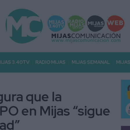
IJAS 3.40TV
RADIO MIJAS
MIJAS SEMANAL
MIJA
gura que la
PO en Mijas “sigue
dad”