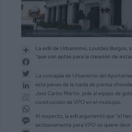
La edil de Urbanismo, Lourdes Burgos, afirma que su departamento est
Share
La edil de Urbanismo, Lourdes Burgos, 
“que son aptas para la creación de esta
Facebook
Twitter
La concejala de Urbanismo del Ayuntamien
LinkedIn
este jueves de la rueda de prensa ofrecida
José Carlos Martín, pide al equipo de gob
Meneame
construcción de VPO en el municipio.
WhatsApp
Al respecto, la edil argumentó que “el he
Message
exclusivamente para VPO no quiere decir
Email