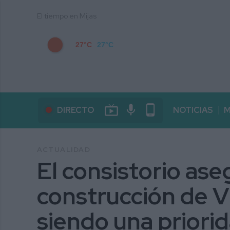
El tiempo en Mijas
27°C
27°C
live_tv
mic
phone_android
DIRECTO
NOTICIAS
M
ACTUALIDAD
El consistorio ase
construcción de V
siendo una priori