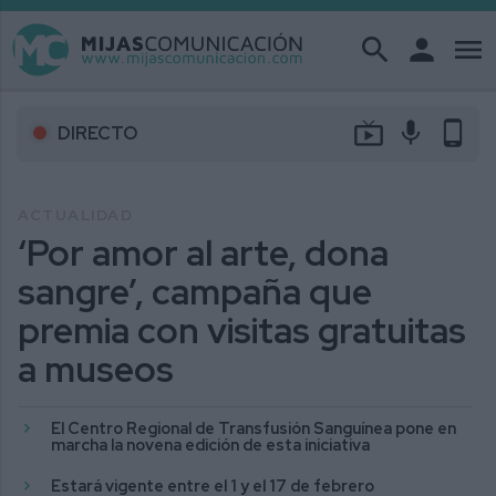
search
person
menu
live_tv
mic
phone_android
DIRECTO
ACTUALIDAD
‘Por amor al arte, dona
sangre’, campaña que
premia con visitas gratuitas
a museos
El Centro Regional de Transfusión Sanguínea pone en
marcha la novena edición de esta iniciativa
Estará vigente entre el 1 y el 17 de febrero