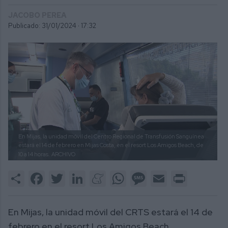
JACOBO PEREA
Publicado: 31/01/2024 ·
17:32
En Mijas, la unidad móvil del Centro Regional de Transfusión Sanguínea
estará el 14 de febrero en Mijas Costa, en el resort Los Amigos Beach, de
10 a 14 horas.
ARCHIVO
Share
Facebook
Twitter
LinkedIn
Meneame
WhatsApp
Message
Email
Print
En Mijas, la unidad móvil del CRTS estará el 14 de
febrero en el resort Los Amigos Beach