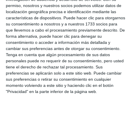
permiso, nosotros y nuestros socios podemos utilizar datos de
localización geográfica precisa e identificación mediante las
características de dispositivos. Puede hacer clic para otorgarnos
su consentimiento a nosotros y a nuestros 1733 socios para
que llevemos a cabo el procesamiento previamente descrito. De
forma alternativa, puede hacer clic para denegar su
consentimiento o acceder a información más detallada y
cambiar sus preferencias antes de otorgar su consentimiento.
En esta, la segunda exposición de Pizarro en la localidad, el
Tenga en cuenta que algún procesamiento de sus datos
pintor expone 30 obras.
N. LUQUE
personales puede no requerir de su consentimiento, pero usted
tiene el derecho de rechazar tal procesamiento. Sus
preferencias se aplicarán solo a este sitio web. Puede cambiar
Cacereño de origen, pero afincado en Alhaurín de la
sus preferencias o retirar su consentimiento en cualquier
Torre, Pizarró comenzó a pintar en 1994. Tras un
momento volviendo a este sitio y haciendo clic en el botón
"Privacidad" en la parte inferior de la página web.
período de aprendizaje con pintores reconocidos,
depura su técnica realista y amplía su desarrollo
pictórico. Ha impartido clases de dibujo y pintura en
su propio estudio y realizado numerosas
exposiciones individuales y colectivas. “Llevaba