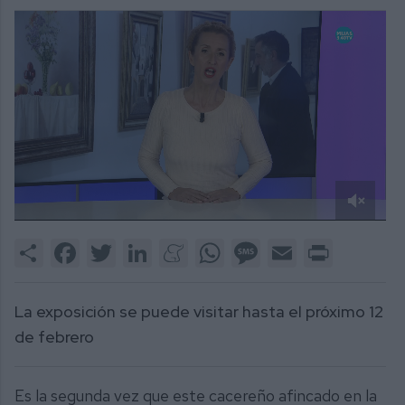
0
of
Share
Facebook
Twitter
LinkedIn
Meneame
WhatsApp
Message
Email
Print
2
minutes,
39
seconds
La exposición se puede visitar hasta el próximo 12
de febrero
Es la segunda vez que este cacereño afincado en la