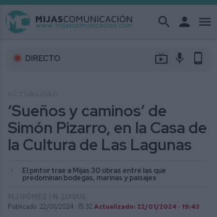
search
person
menu
live_tv
mic
phone_android
DIRECTO
ACTUALIDAD
‘Sueños y caminos’ de
Simón Pizarro, en la Casa de
la Cultura de Las Lagunas
El pintor trae a Mijas 30 obras entre las que
predominan bodegas, marinas y paisajes
MJ GÓMEZ | N. LUQUE
Publicado: 22/01/2024 ·
15:32
Actualizado: 22/01/2024 · 19:43