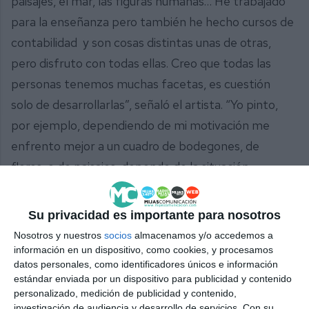
paisajes, el mar, las figuras humanas… He trabajado
para la enseñanza pero también he hecho cursos de
contabilidad y son cosas distintas unas de otras,
pero disfruto con todas ellas. Creo que todas las
personas tenemos muchas facetas, es cuestión
solo de desarrollarlas”, señaló el artista. “Yo pinto,
por ejemplo, dependiendo de mi motivación me
enfrento mejor a un cuadro de bodegones, de
flores, o de paisajes, depende de la situación
emocional que uno tenga, entonces esa noche me
levanto con ganas de pintar algo determinado,
Su privacidad es importante para nosotros
indistintamente de la temática que tengan”.
Nosotros y nuestros
socios
almacenamos y/o accedemos a
información en un dispositivo, como cookies, y procesamos
datos personales, como identificadores únicos e información
estándar enviada por un dispositivo para publicidad y contenido
personalizado, medición de publicidad y contenido,
investigación de audiencia y desarrollo de servicios.
Con su