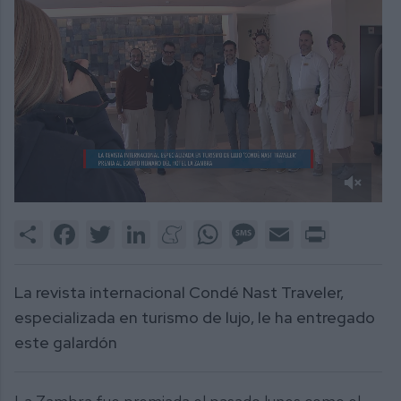
0
of
Share
Facebook
Twitter
LinkedIn
Meneame
WhatsApp
Message
Email
Print
1
minute,
33
seconds
La revista internacional Condé Nast Traveler,
especializada en turismo de lujo, le ha entregado
este galardón