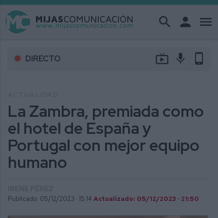
search
person
menu
live_tv
mic
phone_android
DIRECTO
ACTUALIDAD
La Zambra, premiada como
el hotel de España y
Portugal con mejor equipo
humano
IRENE PÉREZ
Publicado: 05/12/2023 ·
15:14
Actualizado: 05/12/2023 · 21:50