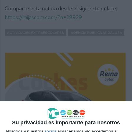
Comparte esta noticia desde el siguiente enlace:
https://mijascom.com/?a=28929
ACTIVIDADES EXTRAESCOLARES
AGENCIA PÚBLICA ANDALUZA
Su privacidad es importante para nosotros
Nosotros y nuestros
socios
almacenamos y/o accedemos a