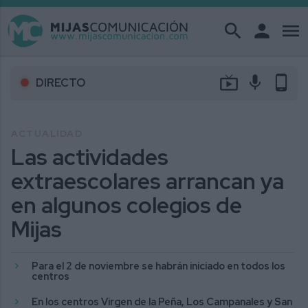
search
person
menu
live_tv
mic
phone_android
DIRECTO
ACTUALIDAD
Las actividades
extraescolares arrancan ya
en algunos colegios de
Mijas
Para el 2 de noviembre se habrán iniciado en todos los
centros
En los centros Virgen de la Peña, Los Campanales y San