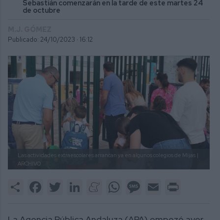
Sebastián comenzarán en la tarde de este martes 24
de octubre
M.J. GÓMEZ
Publicado: 24/10/2023 ·
16:12
Las actividades extraescolares arrancan ya en algunos colegios de Mijas
|
ARCHIVO
Share
Facebook
Twitter
LinkedIn
Meneame
WhatsApp
Message
Email
Print
La Agencia Pública Andaluza (APA) empezó ayer