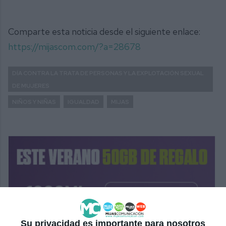
Comparte esta noticia desde el siguiente enlace:
https://mijascom.com/?a=28678
DÍA CONTRA LA TRATA DE PERSONAS Y LA EXPLOTACIÓN SEXUAL
DE MUJERES
NIÑOS Y NIÑAS
IGUALDAD
MIJAS
Su privacidad es importante para nosotros