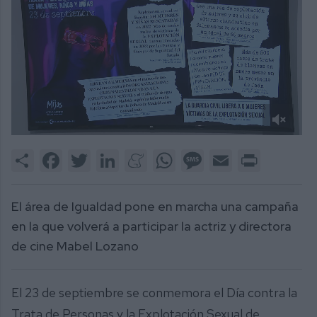
0
of
Share
Facebook
Twitter
LinkedIn
Meneame
WhatsApp
Message
Email
Print
1
minute,
46
seconds
El área de Igualdad pone en marcha una campaña
en la que volverá a participar la actriz y directora
de cine Mabel Lozano
El 23 de septiembre se conmemora el Día contra la
Trata de Personas y la Explotación Sexual de