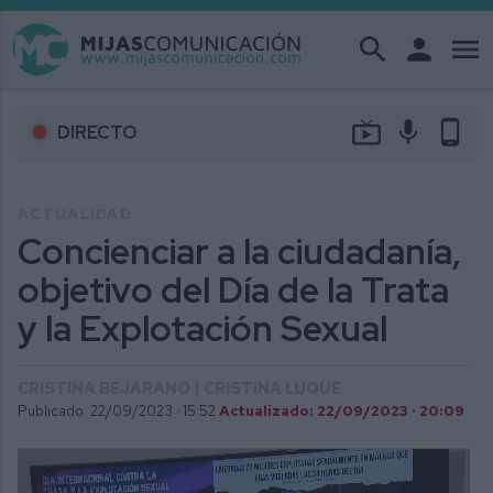
search
person
menu
live_tv
mic
phone_android
DIRECTO
ACTUALIDAD
Concienciar a la ciudadanía,
objetivo del Día de la Trata
y la Explotación Sexual
CRISTINA BEJARANO | CRISTINA LUQUE
Publicado: 22/09/2023 ·
15:52
Actualizado: 22/09/2023 · 20:09