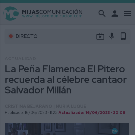
search
person
menu
live_tv
mic
phone_android
DIRECTO
ACTUALIDAD
La Peña Flamenca El Pitero
recuerda al célebre cantaor
Salvador Millán
CRISTINA BEJARANO | NURIA LUQUE
Publicado: 16/06/2023 ·
11:23
Actualizado: 16/06/2023 · 20:08