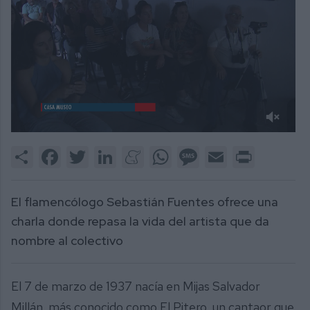
0
of
Share
Facebook
Twitter
LinkedIn
Meneame
WhatsApp
Message
Email
Print
2
minutes,
28
seconds
El flamencólogo Sebastián Fuentes ofrece una
charla donde repasa la vida del artista que da
nombre al colectivo
El 7 de marzo de 1937 nacía en Mijas Salvador
Millán, más conocido como El Pitero, un cantaor que