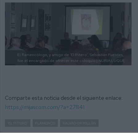
El flamencólogo, y amigo de ‘El Pitero’, Sebastián Fuentes,
fue el encargado de ofrecer este coloquio |
NURIA LUQUE
Comparte esta noticia desde el siguiente enlace:
https://mijascom.com/?a=27841
‘EL PITERO’
FLAMENCO
SALVADOR MILLÁN