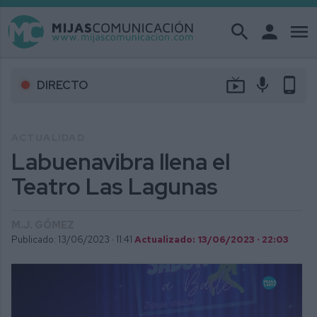
search
person
menu
live_tv
mic
phone_android
DIRECTO
ACTUALIDAD
Labuenavibra llena el
Teatro Las Lagunas
M.J. GÓMEZ
Publicado: 13/06/2023 ·
11:41
Actualizado: 13/06/2023 · 22:03