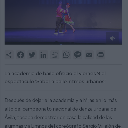
0
of
Share
Facebook
Twitter
LinkedIn
Meneame
WhatsApp
Message
Email
Print
2
minutes,
9
seconds
La academia de baile ofreció el viernes 9 el
espectáculo ‘Sabor a baile, ritmos urbanos’
Después de dejar a la academia y a Mijas en lo más
alto del campeonato nacional de danza urbana de
Ávila, tocaba demostrar en casa la calidad de las
alumnas y alumnos del coreógrafo Sergio Villalón de