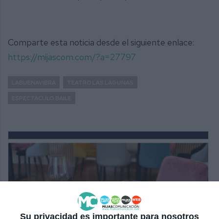
Comparte esta noticia desde el siguiente enlace:
https://mijascom.com/?a=27797
LABUENAVIBRA
TEATRO LAS LAGUNAS
ESPECTÁCULO BAILE
Su privacidad es importante para nosotros