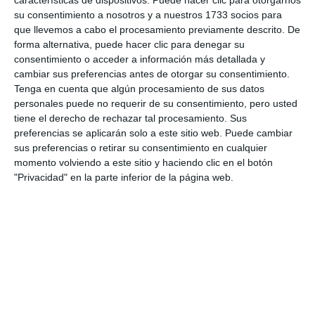
características de dispositivos. Puede hacer clic para otorgarnos
su consentimiento a nosotros y a nuestros 1733 socios para
Comparte esta noticia desde el siguiente enlace:
que llevemos a cabo el procesamiento previamente descrito. De
forma alternativa, puede hacer clic para denegar su
https://mijascom.com/?a=27519
consentimiento o acceder a información más detallada y
cambiar sus preferencias antes de otorgar su consentimiento.
Tenga en cuenta que algún procesamiento de sus datos
AECC MIJAS/FUENGIROLA
CORTOMETRAJE
personales puede no requerir de su consentimiento, pero usted
SERVICIOS SOCIALES
tiene el derecho de rechazar tal procesamiento. Sus
preferencias se aplicarán solo a este sitio web. Puede cambiar
sus preferencias o retirar su consentimiento en cualquier
momento volviendo a este sitio y haciendo clic en el botón
"Privacidad" en la parte inferior de la página web.