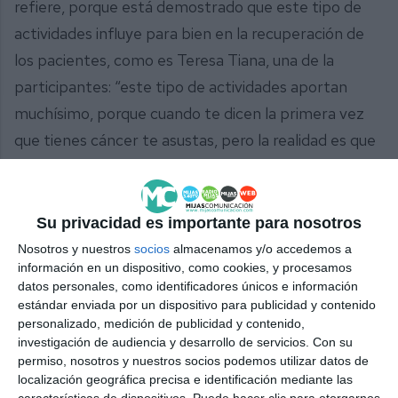
refiere, porque está demostrado que este tipo de
actividades influye para bien en la recuperación de
los pacientes, como es Teresa Tiana, una de la
participantes: “este tipo de actividades aportan
muchísimo, porque cuando te dicen la primera vez
que tienes cáncer te asustas, pero la realidad es que
luego, al estar tratando con gente que tienen lo
mismo que tú, hay una sincronía y un compañerismo
muy mágico que nos ayuda a todos a seguir adelante
Su privacidad es importante para nosotros
y afrontar la enfermedad con optimismo”.
Nosotros y nuestros
socios
almacenamos y/o accedemos a
información en un dispositivo, como cookies, y procesamos
El poder sanador del arte es conocido, un efecto
datos personales, como identificadores únicos e información
estándar enviada por un dispositivo para publicidad y contenido
medicinal que en este caso se suma a un poderoso
personalizado, medición de publicidad y contenido,
espíritu de comunidad que da voz al silencio de las
investigación de audiencia y desarrollo de servicios.
Con su
permiso, nosotros y nuestros socios podemos utilizar datos de
palabra gracias a colectivos como la AECC que nos
localización geográfica precisa e identificación mediante las
recuerda que ante esta enfermedad nadie está solo.