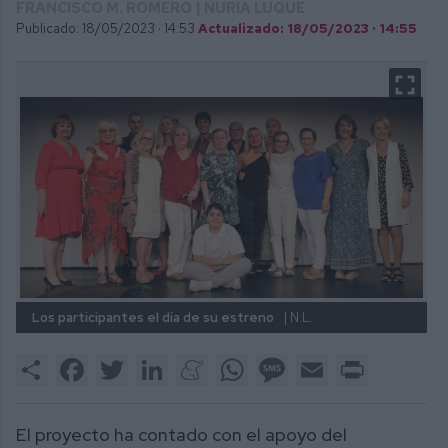
FRANCISCO M. ROMERO | NURIA LUQUE
Publicado: 18/05/2023 ·
14:53
Actualizado: 18/05/2023 · 14:55
Los participantes el día de su estreno
| N.L.
Share
Facebook
Twitter
LinkedIn
Meneame
WhatsApp
Message
Email
Print
El proyecto ha contado con el apoyo del