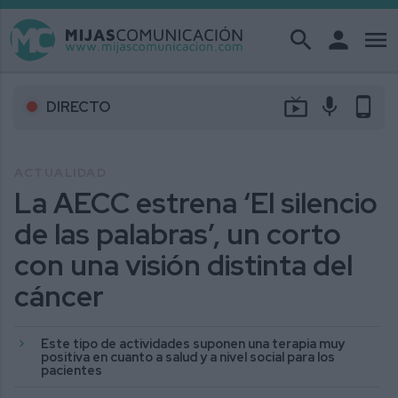
search
person
menu
live_tv
mic
phone_android
DIRECTO
ACTUALIDAD
La AECC estrena ‘El silencio
de las palabras’, un corto
con una visión distinta del
cáncer
Este tipo de actividades suponen una terapia muy
positiva en cuanto a salud y a nivel social para los
pacientes