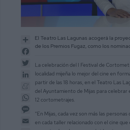
0
of
Share
El Teatro Las Lagunas acogerá la proye
3
minutes,
de los Premios Fugaz, como los nominad
16
Facebook
seconds
Volume
0%
Twitter
La celebración del I Festival de Cortometra
LinkedIn
localidad mijeña lo mejor del cine en form
partir de las 18 horas, en el Teatro Las L
Meneame
del Ayuntamiento de Mijas para celebrar 
WhatsApp
12 cortometrajes.
Message
“En Mijas, cada vez son más las personas 
Email
en cada taller relacionado con el cine que