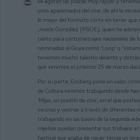
Print
se agotan las plazas muy rápido y tenemos
unos apasionados del cine, de ahí la neces
lo mejor del formato corto sin tener que sa
Josele González (PSOE), quien ha adelan
tanto para cortometrajes nacionales de lo
nominados al Goya como ‘Loop’ o ‘Votamo
tenemos mucho talento delante y detrás 
que veremos el próximo 25 de marzo dará
Por su parte, Ensberg pone en valor cómo 
de Cultura venimos trabajando desde hace
‘Mijas, un pueblo de cine’, en el que prof
vecinos y vecinas a través de diferentes 
trabajando en las bases de la segunda edic
mijeños puedan presentar sus trabajos el
festival que acaba de nacer tenga un largo