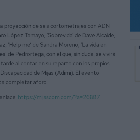
n la proyección de seis cortometrajes con ADN
lvaro López Tamayo, ‘Sobrevida’ de Dave Alcaide,
Díaz, ‘Help me’ de Sandra Moreno, ‘La vida en
s’ de Pedrortega, con el que, sin duda, se vivirá
arde al contar en su reparto con los propios
 Discapacidad de Mijas (Adimi). El evento
sta completar aforo.
 enlace:
https://mijascom.com/?a=26887