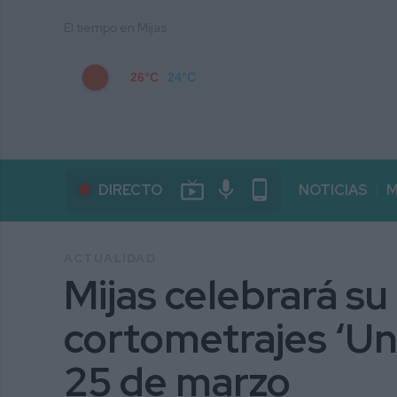
El tiempo en Mijas
26°C
24°C
live_tv
mic
phone_android
DIRECTO
NOTICIAS
M
ACTUALIDAD
Mijas celebrará su
cortometrajes ‘Un 
25 de marzo