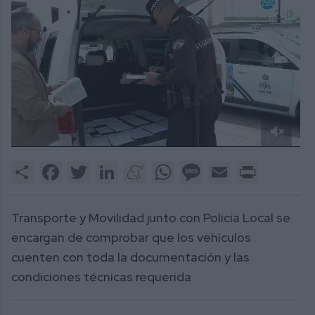
0
of
Share
Facebook
Twitter
LinkedIn
Meneame
WhatsApp
Message
Email
Print
1
minute,
42
seconds
Transporte y Movilidad junto con Policía Local se
encargan de comprobar que los vehículos
cuenten con toda la documentación y las
condiciones técnicas requerida