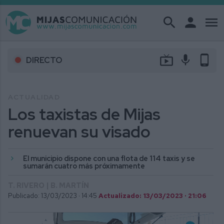
search
person
menu
live_tv
mic
phone_android
DIRECTO
ACTUALIDAD
Los taxistas de Mijas
renuevan su visado
El municipio dispone con una flota de 114 taxis y se
sumarán cuatro más próximamente
T. RIVERO | B. MARTÍN
Publicado: 13/03/2023 ·
14:45
Actualizado: 13/03/2023 · 21:06