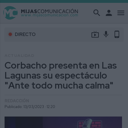
search
person
menu
live_tv
mic
phone_android
DIRECTO
ACTUALIDAD
Corbacho presenta en Las
Lagunas su espectáculo
"Ante todo mucha calma"
REDACCIÓN
Publicado: 13/03/2023 ·
12:20