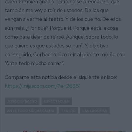
quien también añadía “pero no se preocupen, que
también me voy a reír de ustedes. De los que
vengan a verme al teatro. Y de los que no. De esos
aún más. ¿Por qué? Porque sí. Porque está la cosa
cómo para dejar de reírse. Aunque, sobre todo, lo
que quiero es que ustedes se rían”. Y, objetivo
conseguido, Corbacho hizo reír al público mijeño con
‘Ante todo mucha calma”.
Comparte esta noticia desde el siguiente enlace:
https://mijascom.com/?a=26851
JOSÉ CORBACHO
ESPECTÁCULO
ANTE TODO MUCHA CALMA
TEATRO
LAS LAGUNAS