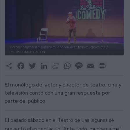
Corbacho hizo reír al público mijeño con ‘Ante todo mucha calma”/
MIJAS COMUNICACIÓN
Share
Facebook
Twitter
LinkedIn
Meneame
WhatsApp
Message
Email
Print
El monólogo del actor y director de teatro, cine y
televisión contó con una gran respuesta por
parte del público
El pasado sábado en el Teatro de Las lagunas se
presentó el espectáculo "Ante todo, mucha calma",