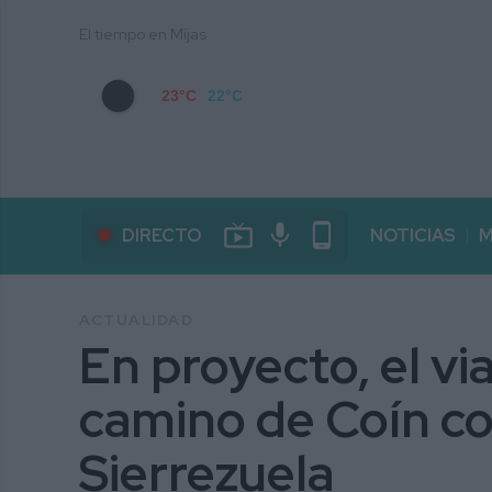
El tiempo en Mijas
23°C
22°C
live_tv
mic
phone_android
DIRECTO
NOTICIAS
M
ACTUALIDAD
En proyecto, el vi
camino de Coín co
Sierrezuela