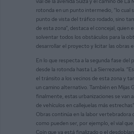
vial de la avenida Suiza y el camino de La 
rotonda en un punto intermedio, “lo cual
punto de vista del tráfico rodado, sino ta
de esta zona”, destaca el concejal, quien 
solventar todos los obstáculos para la ob
desarrollar el proyecto y licitar las obras 
En lo que respecta a la segunda fase del p
desde la rotonda hasta La Sierrezuela. “Es
el tránsito a los vecinos de esta zona y t
un camino alternativo. También en Mijas Go
finalmente, estas urbanizaciones se van 
de vehículos en callejuelas más estrechas”
Obras continúa en la labor vertebradora 
como pueden ser, por ejemplo, el vial qu
Coín que ya está finalizado o el desdobl