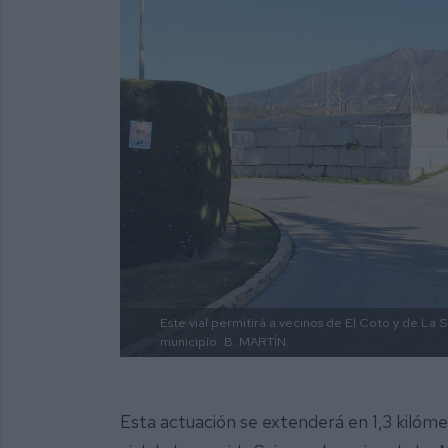
Este vial permitirá a vecinos de El Coto y de La S
municipio.
B. MARTÍN.
Esta actuación se extenderá en 1,3 kilóm