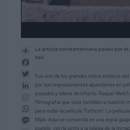
0
of
Share
La artista norteamericana paseó por el 
1
minute,
taxi
10
Facebook
seconds
Volume
0%
Twitter
Fue uno de los grandes mitos eróticos del
LinkedIn
por sus impresionantes apariciones en pel
posados y bikinis de infarto. Raquel Welch
Meneame
filmografía que tuvo también a nuestro mu
WhatsApp
para rodar la película ‘Fathom’. La pelícu
Message
Mijas. Aquí se convertía en una espía guapa
pueblo, corría junto a la Iglesia de la Inm
Email