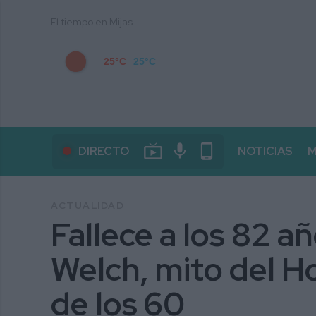
El tiempo en Mijas
25°C
25°C
live_tv
mic
phone_android
DIRECTO
NOTICIAS
M
ACTUALIDAD
Fallece a los 82 añ
Welch, mito del 
de los 60