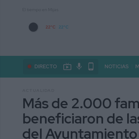
El tiempo en Mijas
22°C
22°C
live_tv
mic
phone_android
DIRECTO
NOTICIAS
M
ACTUALIDAD
Más de 2.000 fami
beneficiaron de la
del Ayuntamiento