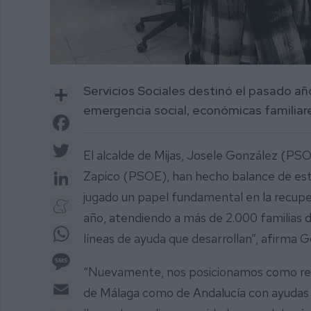
0
of
Share
Servicios Sociales destinó el pasado añ
3
minutes,
emergencia social, económicas familiares,
7
Facebook
seconds
Volume
0%
Twitter
El alcalde de Mijas, Josele González (PSOE)
LinkedIn
Zapico (PSOE), han hecho balance de esta
jugado un papel fundamental en la recupe
Meneame
año, atendiendo a más de 2.000 familias d
WhatsApp
líneas de ayuda que desarrollan”, afirma 
Message
“Nuevamente, nos posicionamos como refe
Email
de Málaga como de Andalucía con ayudas