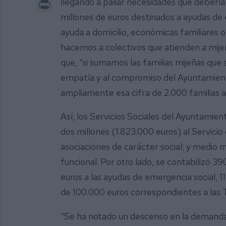
Print
llegando a paliar necesidades que debería
millones de euros destinados a ayudas de em
ayuda a domicilio, económicas familiares o T
hacemos a colectivos que atienden a mijeño
que, “si sumamos las familias mijeñas que 
empatía y al compromiso del Ayuntamien
ampliamente esa cifra de 2.000 familias 
Así, los Servicios Sociales del Ayuntamien
dos millones (1.823.000 euros) al Servici
asociaciones de carácter social; y medio mi
funcional. Por otro lado, se contabilizó 39
euros a las ayudas de emergencia social, 1
de 100.000 euros correspondientes a las T
“Se ha notado un descenso en la demanda 