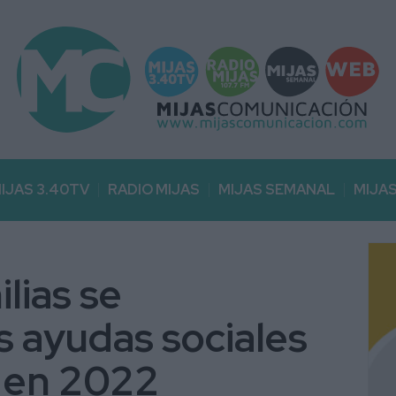
IJAS 3.40TV
RADIO MIJAS
MIJAS SEMANAL
MIJA
lias se
s ayudas sociales
 en 2022