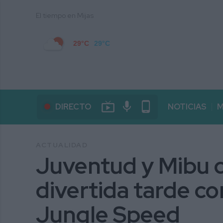
El tiempo en Mijas
29°C
29°C
live_tv
mic
phone_android
DIRECTO
NOTICIAS
M
ACTUALIDAD
Juventud y Mibu 
divertida tarde co
Jungle Speed