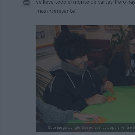
Print
se lleva todo el monte de cartas. Pero ha
más interesante”.
Este juego Jungle Speed es muy popular entre l