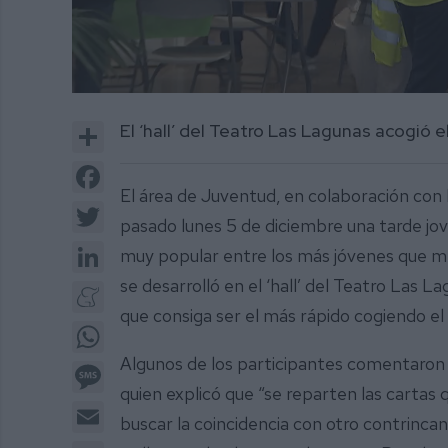
0
of
Share
El ‘hall’ del Teatro Las Lagunas acogió
1
minute,
55
Facebook
seconds
Volume
El área de Juventud, en colaboración con l
0%
Twitter
pasado lunes 5 de diciembre una tarde jo
LinkedIn
muy popular entre los más jóvenes que mezc
se desarrolló en el ‘hall’ del Teatro Las 
Meneame
que consiga ser el más rápido cogiendo e
WhatsApp
Algunos de los participantes comentaron l
Message
quien explicó que “se reparten las cartas 
Email
buscar la coincidencia con otro contrinca