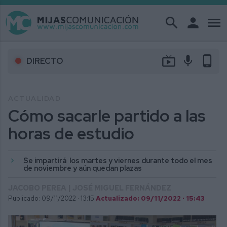
search
person
menu
live_tv
mic
phone_android
DIRECTO
ACTUALIDAD
Cómo sacarle partido a las
horas de estudio
Se impartirá los martes y viernes durante todo el mes
de noviembre y aún quedan plazas
JACOBO PEREA | JOSÉ MIGUEL FERNÁNDEZ
Publicado: 09/11/2022 ·
13:15
Actualizado: 09/11/2022 · 15:43