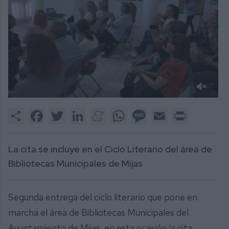
0
of
Share
Facebook
Twitter
LinkedIn
Meneame
WhatsApp
Message
Email
Print
1
minute,
58
seconds
La cita se incluye en el Ciclo Literario del área de
Bibliotecas Municipales de Mijas
Segunda entrega del ciclo literario que pone en
marcha el área de Bibliotecas Municipales del
Ayuntamiento de Mijas, en esta ocasión la cita