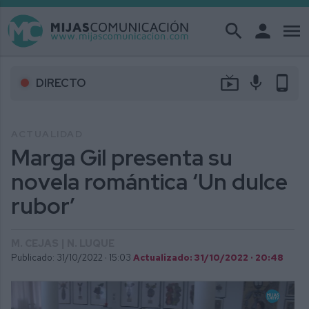
search
person
menu
live_tv
mic
phone_android
DIRECTO
ACTUALIDAD
Marga Gil presenta su
novela romántica ‘Un dulce
rubor’
M. CEJAS | N. LUQUE
Publicado: 31/10/2022 ·
15:03
Actualizado: 31/10/2022 · 20:48