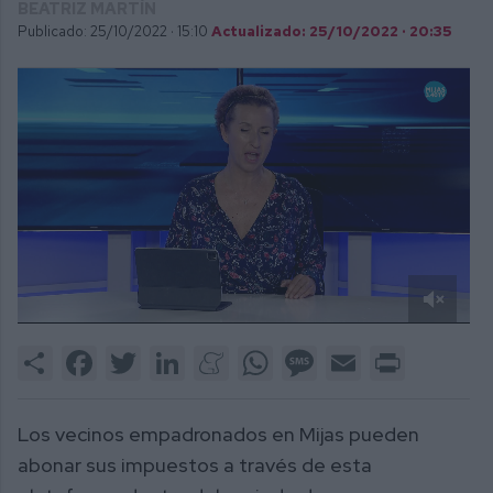
BEATRIZ MARTÍN
Publicado: 25/10/2022 ·
15:10
Actualizado: 25/10/2022 · 20:35
0
of
Share
Facebook
Twitter
LinkedIn
Meneame
WhatsApp
Message
Email
Print
2
minutes,
24
seconds
Los vecinos empadronados en Mijas pueden
abonar sus impuestos a través de esta