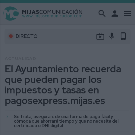
search
person
menu
live_tv
mic
phone_android
DIRECTO
ACTUALIDAD
El Ayuntamiento recuerda
que pueden pagar los
impuestos y tasas en
pagosexpress.mijas.es
Se trata, aseguran, de una forma de pago fácil y
cómoda que ahorrará tiempo y que no necesita del
certificado o DNI digital