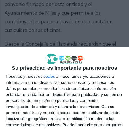
convenio firmado por esta entidad y el
Ayuntamiento de Mijas y que permite a los
contribuyentes pagar a través de giro postal en
cualquiera de sus oficinas.
Desde la Concejalía de Hacienda recuerdan que el
periodo de pago en voluntaria expira el 21 de
noviembre. Y que lo más cómodo para todos, tanto
Su privacidad es importante para nosotros
para los ciudadanos como para la administración, es
Nosotros y nuestros
socios
almacenamos y/o accedemos a
domiciliar sus impuestos, ya que este trámite
información en un dispositivo, como cookies, y procesamos
contempla una bonificación del 5 %. “Hablamos de
datos personales, como identificadores únicos e información
estándar enviada por un dispositivo para publicidad y contenido
otra opción también muy cómoda, en este caso, ya
personalizado, medición de publicidad y contenido,
cualquier persona la puede solicitar de cara al
investigación de audiencia y desarrollo de servicios.
Con su
ejercicio que viene”, concluyó Pérez.
permiso, nosotros y nuestros socios podemos utilizar datos de
localización geográfica precisa e identificación mediante las
características de dispositivos. Puede hacer clic para otorgarnos
Comparte esta noticia desde el siguiente enlace: