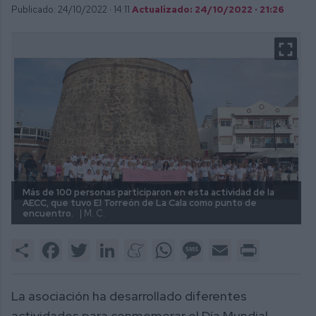
Publicado: 24/10/2022 ·
14:11
Actualizado: 24/10/2022 · 21:26
Más de 100 personas participaron en esta actividad de la
AECC, que tuvo El Torreón de La Cala como punto de
encuentro.
| M. C.
Share
Facebook
Twitter
LinkedIn
Meneame
WhatsApp
Message
Email
Print
La asociación ha desarrollado diferentes
actividades para conmemorar el Día Mundial