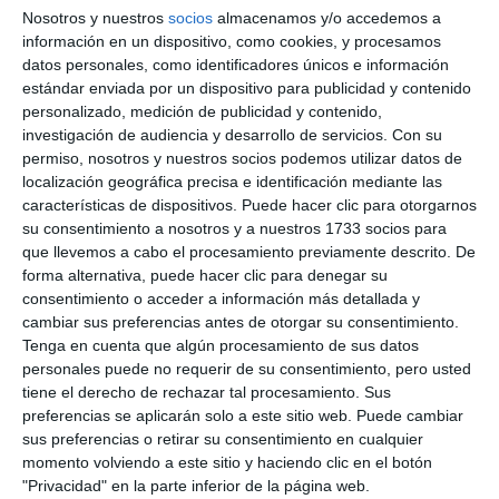
colaboración, como la que ofrece Isabel Cortés,
Nosotros y nuestros
socios
almacenamos y/o accedemos a
vecina de Mijas, que participó en esta marcha. “Yo
información en un dispositivo, como cookies, y procesamos
datos personales, como identificadores únicos e información
intento ayudar en todo lo que puedo, para estar en
estándar enviada por un dispositivo para publicidad y contenido
una mesa, comprando calendarios y asistiendo a
personalizado, medición de publicidad y contenido,
investigación de audiencia y desarrollo de servicios.
Con su
este tipo de cosas, que también ayudan a echar un
permiso, nosotros y nuestros socios podemos utilizar datos de
rato bueno entre amigos”, finalizó.
localización geográfica precisa e identificación mediante las
características de dispositivos. Puede hacer clic para otorgarnos
su consentimiento a nosotros y a nuestros 1733 socios para
que llevemos a cabo el procesamiento previamente descrito. De
forma alternativa, puede hacer clic para denegar su
consentimiento o acceder a información más detallada y
cambiar sus preferencias antes de otorgar su consentimiento.
Tenga en cuenta que algún procesamiento de sus datos
personales puede no requerir de su consentimiento, pero usted
tiene el derecho de rechazar tal procesamiento. Sus
preferencias se aplicarán solo a este sitio web. Puede cambiar
sus preferencias o retirar su consentimiento en cualquier
momento volviendo a este sitio y haciendo clic en el botón
"Privacidad" en la parte inferior de la página web.