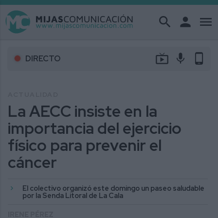
search
person
menu
live_tv
mic
phone_android
DIRECTO
ACTUALIDAD
La AECC insiste en la
importancia del ejercicio
físico para prevenir el
cáncer
El colectivo organizó este domingo un paseo saludable
por la Senda Litoral de La Cala
IRENE PÉREZ