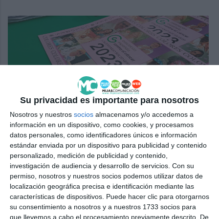
Con lo recaudado con el calendario se financiarán
Su privacidad es importante para nosotros
actividades de la AECC |
MIJAS COMUNICACIÓN
Nosotros y nuestros
socios
almacenamos y/o accedemos a
información en un dispositivo, como cookies, y procesamos
datos personales, como identificadores únicos e información
estándar enviada por un dispositivo para publicidad y contenido
personalizado, medición de publicidad y contenido,
investigación de audiencia y desarrollo de servicios.
Con su
permiso, nosotros y nuestros socios podemos utilizar datos de
Comparte esta noticia desde el siguiente enlace:
localización geográfica precisa e identificación mediante las
https://mijascom.com/?a=25586
características de dispositivos. Puede hacer clic para otorgarnos
su consentimiento a nosotros y a nuestros 1733 socios para
que llevemos a cabo el procesamiento previamente descrito. De