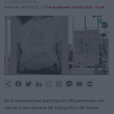
CARMEN MARTÍN
Publicado: 24/10/2022 ·
11:59
Actualizado: 24/10/2022 · 21:24
0
of
Share
Facebook
Twitter
LinkedIn
Meneame
WhatsApp
Message
Email
Print
2
minutes,
12
seconds
En la iniciativa han participado 59 pacientes con
cáncer y una docena de fotógrafos de forma