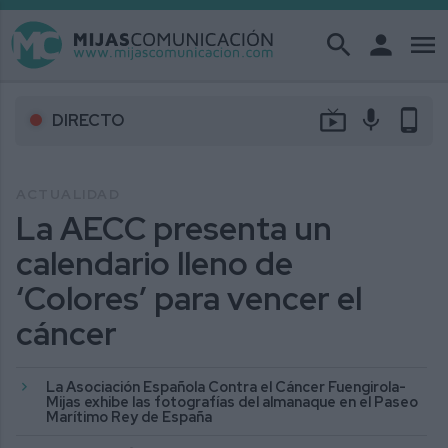
search
person
menu
live_tv
mic
phone_android
DIRECTO
ACTUALIDAD
La AECC presenta un
calendario lleno de
‘Colores’ para vencer el
cáncer
La Asociación Española Contra el Cáncer Fuengirola-
Mijas exhibe las fotografías del almanaque en el Paseo
Marítimo Rey de España