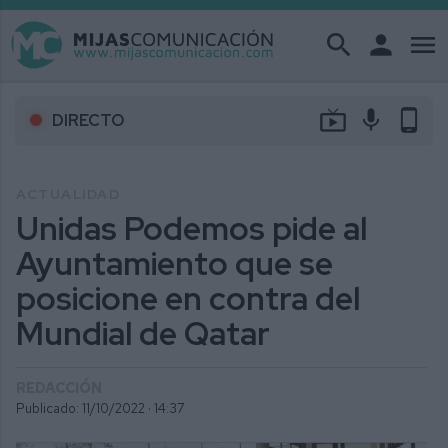
search
person
menu
live_tv
mic
phone_android
DIRECTO
ACTUALIDAD
Unidas Podemos pide al
Ayuntamiento que se
posicione en contra del
Mundial de Qatar
REDACCIÓN
Publicado: 11/10/2022 ·
14:37