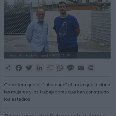
Antonio Fortes y Lalu Luque |
MARCOS CEJAS
Share
Facebook
Twitter
LinkedIn
Meneame
WhatsApp
Message
Email
Print
Considera que es “inhumano” el trato que reciben
las mujeres y los trabajadores que han construido
los estadios