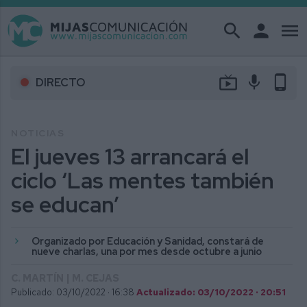
search
person
menu
live_tv
mic
phone_android
DIRECTO
NOTICIAS
El jueves 13 arrancará el
ciclo ‘Las mentes también
se educan’
Organizado por Educación y Sanidad, constará de
nueve charlas, una por mes desde octubre a junio
C. MARTÍN | M. CEJAS
Publicado: 03/10/2022 ·
16:38
Actualizado: 03/10/2022 · 20:51