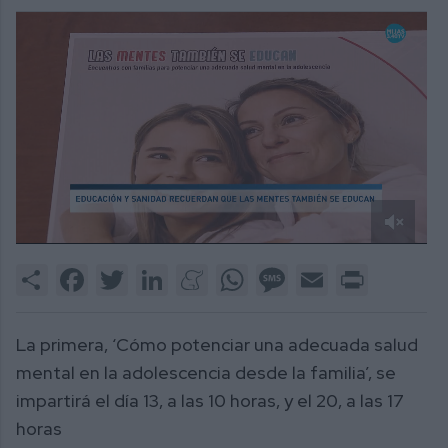
0
of
Share
Facebook
Twitter
LinkedIn
Meneame
WhatsApp
Message
Email
Print
2
minutes,
14
seconds
La primera, ‘Cómo potenciar una adecuada salud
mental en la adolescencia desde la familia’, se
impartirá el día 13, a las 10 horas, y el 20, a las 17
horas